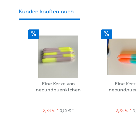
Kunden kauften auch
Eine Kerze von
Eine Kerz
neoundpuenktchen
neoundpue
flieder/neongelb
neonorang
2,73 € *
2,73 € *
3,90 € *
3