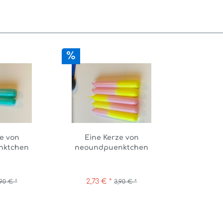
e von
Eine Kerze von
nktchen
neoundpuenktchen
e/gruen
rosa/neongelb
2,73 € *
,90 € *
3,90 € *