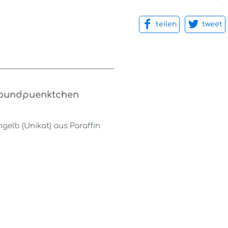
teilen
tweet
neoundpuenktchen
lb (Unikat) aus Paraffin