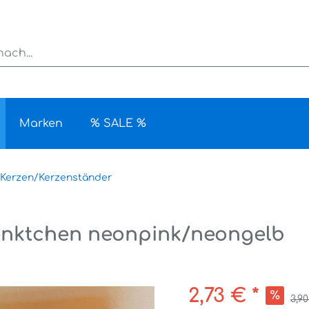
Marken
% SALE %
Kerzen/Kerzenständer
enktchen neonpink/neongelb
2,73 € *
3,90