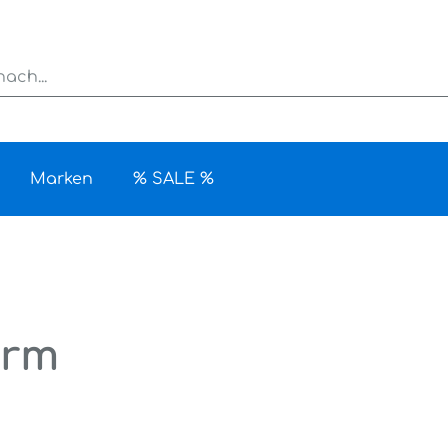
Marken
% SALE %
arm