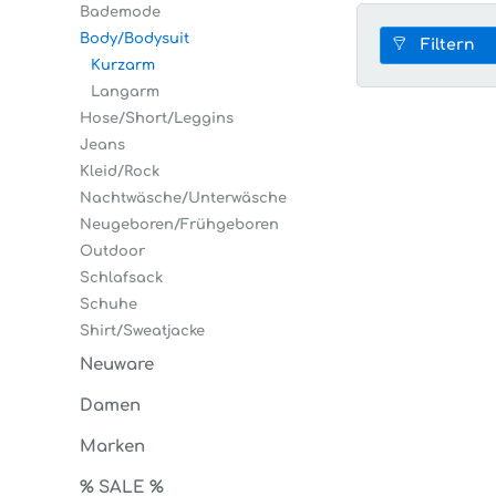
Bademode
Body/Bodysuit
Filtern
Kurzarm
Langarm
Hose/Short/Leggins
Jeans
Kleid/Rock
Nachtwäsche/Unterwäsche
Neugeboren/Frühgeboren
Outdoor
Schlafsack
Schuhe
Shirt/Sweatjacke
Neuware
Damen
Marken
% SALE %