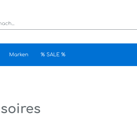
Marken
% SALE %
soires