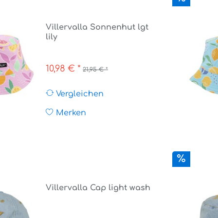
Villervalla Sonnenhut lgt
lily
10,98 € *
21,95 € *
Vergleichen
Merken
Villervalla Cap light wash