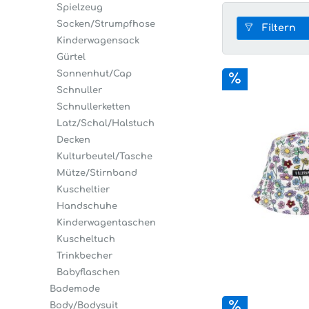
Spielzeug
Socken/Strumpfhose
Filtern
Kinderwagensack
Gürtel
Sonnenhut/Cap
Schnuller
Schnullerketten
Latz/Schal/Halstuch
Decken
Kulturbeutel/Tasche
Mütze/Stirnband
Kuscheltier
Handschuhe
Kinderwagentaschen
Kuscheltuch
Trinkbecher
Babyflaschen
Bademode
Body/Bodysuit