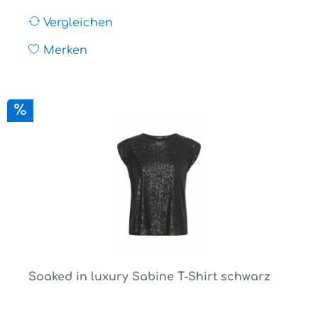
Vergleichen
Merken
Soaked in luxury Sabine T-Shirt schwarz