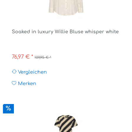
Soaked in luxury Willie Bluse whisper white
76,97 € *
109,95 € *
Vergleichen
Merken