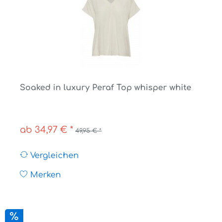
Soaked in luxury Peraf Top whisper white
ab 34,97 € *
49,95 € *
Vergleichen
Merken