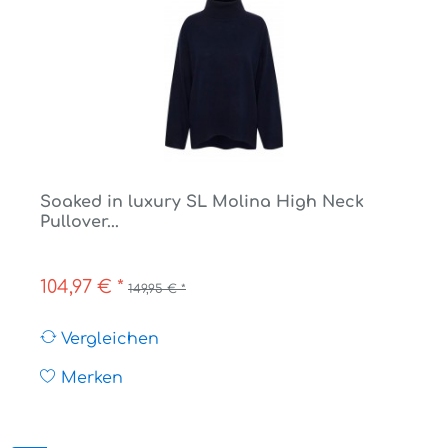
Soaked in luxury SL Molina High Neck
Pullover...
104,97 € *
149,95 € *
Vergleichen
Merken