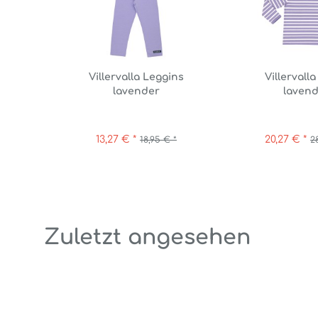
Villervalla Leggins
Villervalla
lavender
laven
13,27 € *
20,27 € *
18,95 € *
2
Zuletzt angesehen