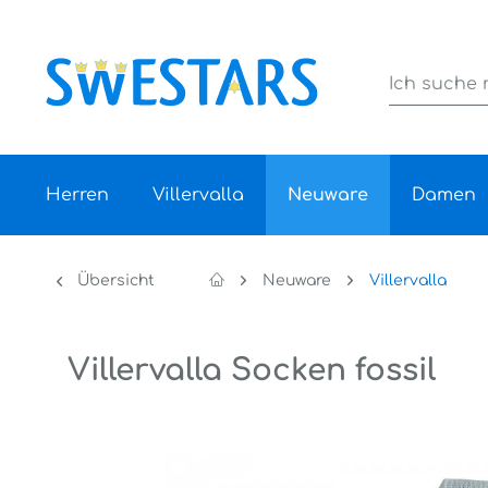
Herren
Villervalla
Neuware
Damen
Übersicht
Neuware
Villervalla
Villervalla Socken fossil