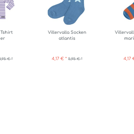
 Tshirt
Villervalla Socken
Villerva
der
atlantis
mari
4,17 € *
4,17 
8,95 € *
5,95 € *