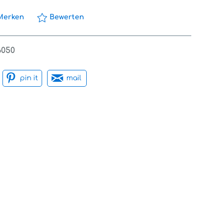
Merken
Bewerten
6050
pin it
mail