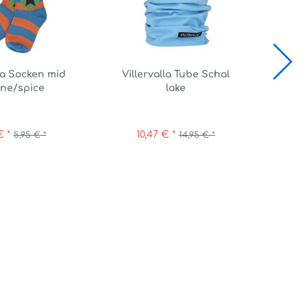
lla Socken mid
Villervalla Tube Schal
Vill
ne/spice
lake
€ *
10,47 € *
1
5,95 € *
14,95 € *