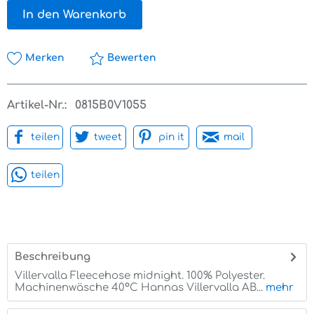
In den Warenkorb
Merken
Bewerten
Artikel-Nr.:
0815B0V1055
teilen
tweet
pin it
mail
teilen
Beschreibung
Villervalla Fleecehose midnight. 100% Polyester.
Machinenwäsche 40°C Hannas Villervalla AB...
mehr