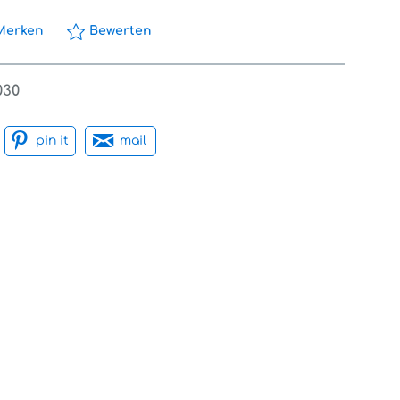
Merken
Bewerten
030
pin it
mail