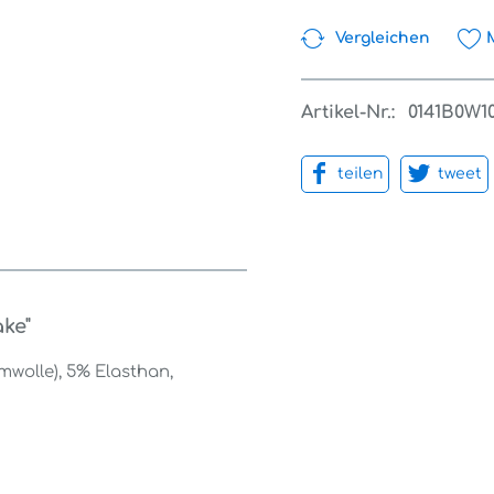
Vergleichen
Artikel-Nr.:
0141B0W1
teilen
tweet
ake"
mwolle), 5% Elasthan,