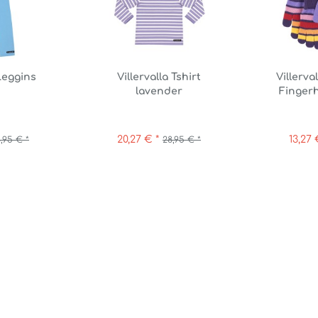
 Leggins
Villervalla Tshirt
Villerva
lavender
Finger
20,27 € *
13,27 
8,95 € *
28,95 € *