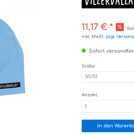
11,17 € *
15,
inkl. MwSt.
zzgl. Versan
Sofort versandfert
Größe:
50/52
Anzahl:
1
In den Warenk