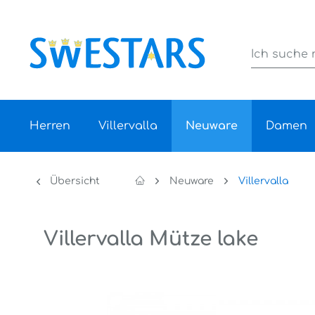
Herren
Villervalla
Neuware
Damen
Übersicht
Neuware
Villervalla
Villervalla Mütze lake