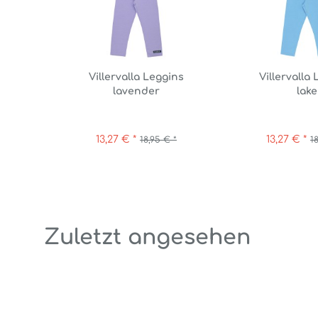
Villervalla Leggins
Villervalla
lavender
lake
13,27 € *
13,27 € *
18,95 € *
1
Zuletzt angesehen