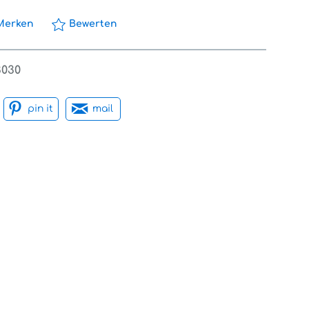
Merken
Bewerten
3030
pin it
mail