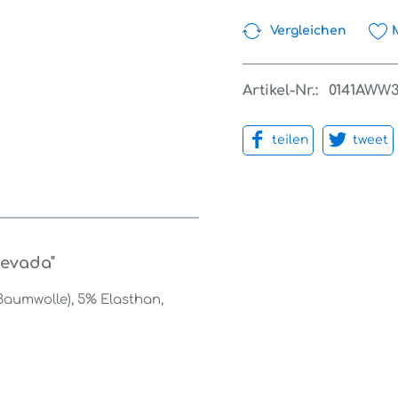
Vergleichen
Artikel-Nr.:
0141AWW
teilen
tweet
nevada"
Baumwolle), 5% Elasthan,