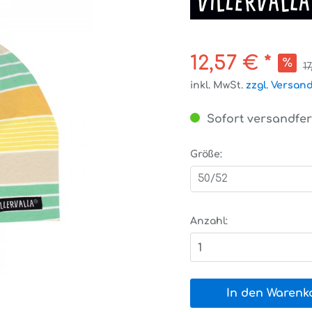
12,57 € *
17
inkl. MwSt.
zzgl. Versan
Sofort versandfert
Größe:
50/52
Anzahl:
1
In den Warenk