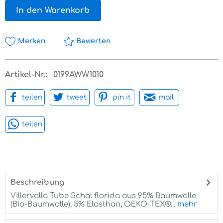
In den Warenkorb
Merken
Bewerten
Artikel-Nr.:
0199AWW1010
teilen
tweet
pin it
mail
teilen
Beschreibung
Villervalla Tube Schal florida aus 95% Baumwolle
(Bio-Baumwolle), 5% Elasthan, OEKO‑TEX®...
mehr