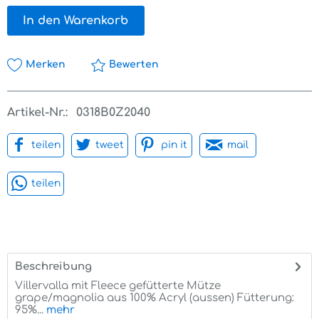
In den Warenkorb
Merken
Bewerten
Artikel-Nr.:
0318B0Z2040
teilen
tweet
pin it
mail
teilen
Beschreibung
Villervalla mit Fleece gefütterte Mütze
grape/magnolia aus 100% Acryl (aussen) Fütterung:
95%...
mehr