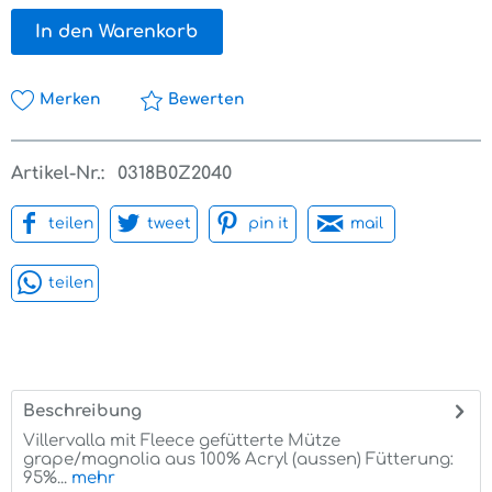
In den Warenkorb
Merken
Bewerten
Artikel-Nr.:
0318B0Z2040
teilen
tweet
pin it
mail
teilen
Beschreibung
Villervalla mit Fleece gefütterte Mütze
grape/magnolia aus 100% Acryl (aussen) Fütterung:
95%...
mehr