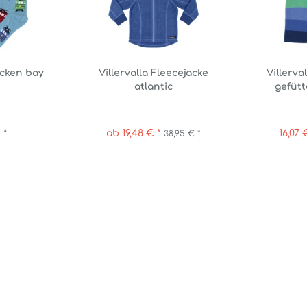
ocken bay
Villervalla Fleecejacke
Villerva
atlantic
gefüt
 *
ab 19,48 € *
16,07 
38,95 € *