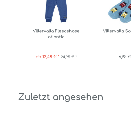
Villervalla Fleecehose
Villervalla S
atlantic
ab 12,48 € *
6,95 €
24,95 € *
Zuletzt angesehen