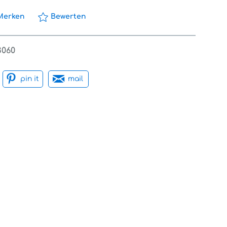
Merken
Bewerten
3060
pin it
mail