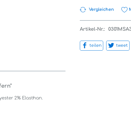
Vergleichen
Artikel-Nr.:
0301MSA
teilen
tweet
fern"
yester 2% Elasthan.