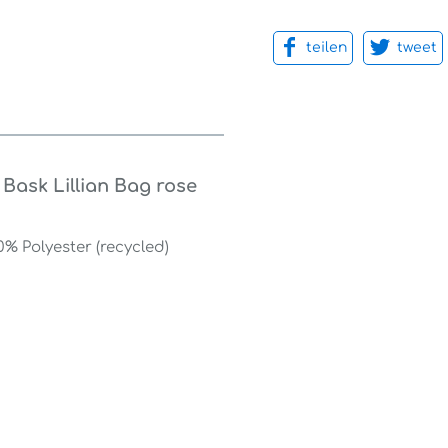
teilen
tweet
ask Lillian Bag rose
% Polyester (recycled)