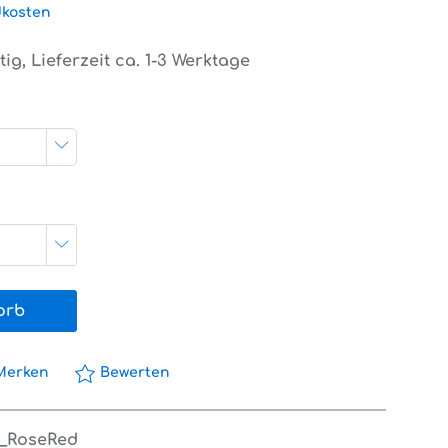
dkosten
ig, Lieferzeit ca. 1-3 Werktage
orb
Merken
Bewerten
1_RoseRed