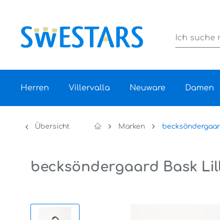
Herren
Villervalla
Neuware
Damen
Übersicht
Marken
becksöndergaa
becksöndergaard Bask Lill