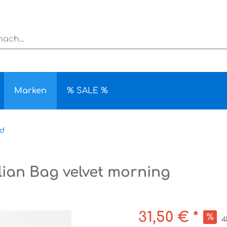
Marken
% SALE %
rd
ian Bag velvet morning
31,50 € *
4