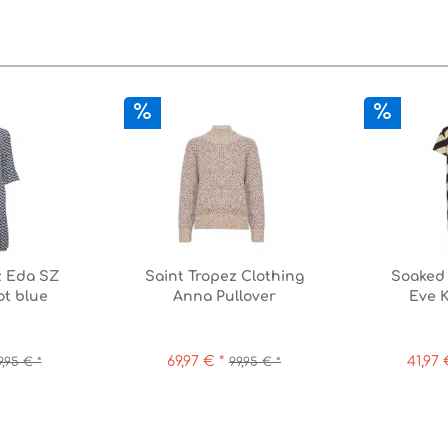
z Eda SZ
Saint Tropez Clothing
Soaked 
ot blue
Anna Pullover
Eve K
...
petunia...
Dia
69,97 € *
41,97 
9,95 € *
99,95 € *