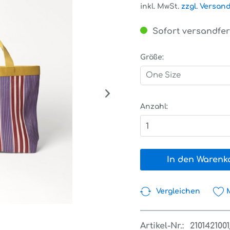
inkl. MwSt.
zzgl. Versan
Sofort versandfert
Größe:
One Size
Anzahl:
1
In den Warenk
Vergleichen
Artikel-Nr.:
210142100