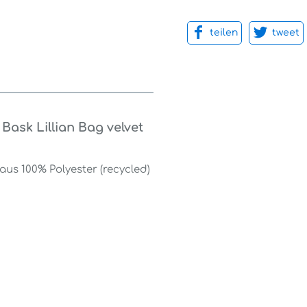
teilen
tweet
ask Lillian Bag velvet
us 100% Polyester (recycled)