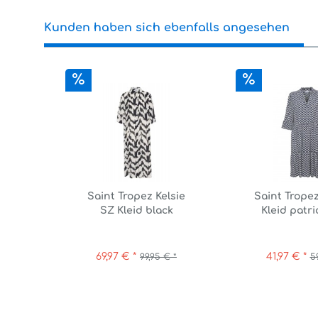
Kunden haben sich ebenfalls angesehen
Saint Tropez Kelsie
Saint Trope
SZ Kleid black
Kleid patri
monochrom
graphic
69,97 € *
41,97 € *
99,95 € *
5