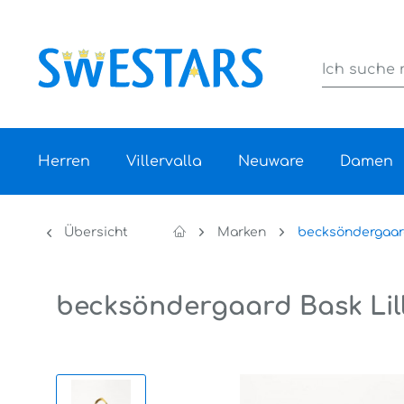
Herren
Villervalla
Neuware
Damen
Übersicht
Marken
becksöndergaa
becksöndergaard Bask Lill