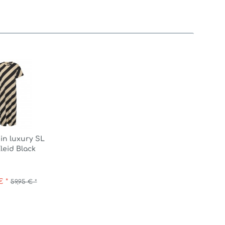
in luxury SL
leid Black
gonal...
€ *
59,95 € *