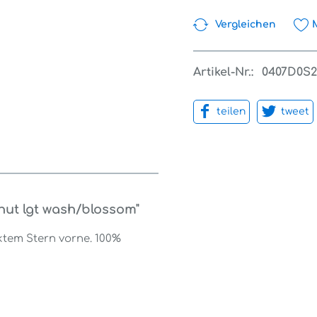
Vergleichen
Artikel-Nr.:
0407D0S2
teilen
tweet
hut lgt wash/blossom"
ktem Stern vorne. 100%