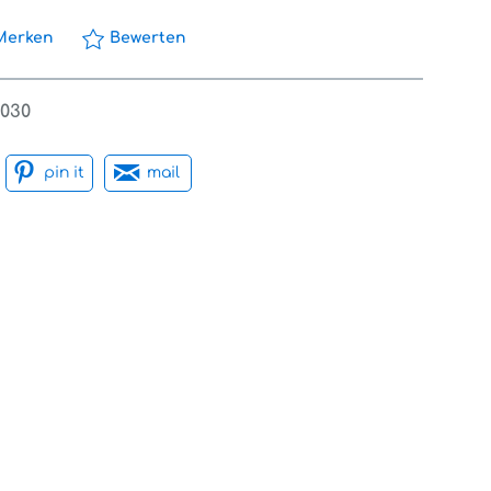
Merken
Bewerten
030
pin it
mail