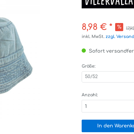
8,98 € *
17,9
inkl. MwSt.
zzgl. Versan
Sofort versandfert
Größe:
50/52
Anzahl:
1
In den Warenk