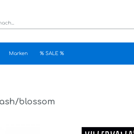
Marken
% SALE %
 wash/blossom