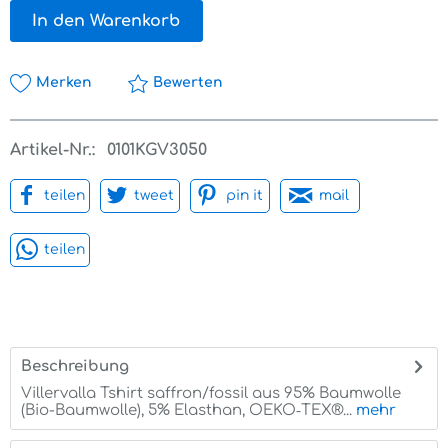
In den Warenkorb
Merken
Bewerten
Artikel-Nr.:
0101KGV3050
teilen
tweet
pin it
mail
teilen
Beschreibung
Villervalla Tshirt saffron/fossil aus 95% Baumwolle
(Bio-Baumwolle), 5% Elasthan, OEKO‑TEX®...
mehr