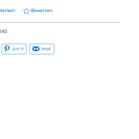
Merken
Bewerten
040
pin it
mail