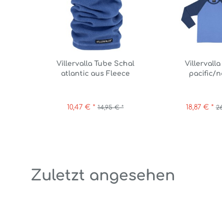
Villervalla Tube Schal
Villervalla
atlantic aus Fleece
pacific/n
10,47 € *
18,87 € *
14,95 € *
26
Zuletzt angesehen