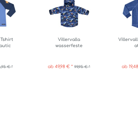
 Tshirt
Villervalla
Villerval
autic
wasserfeste
a
Winterjacke atlantic
ab 49,98 € *
ab 19,48
,95 € *
99,95 € *