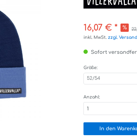
16,07 € *
22
inkl. MwSt.
zzgl. Versan
Sofort versandfert
Größe:
52/54
Anzahl:
1
In den Warenk