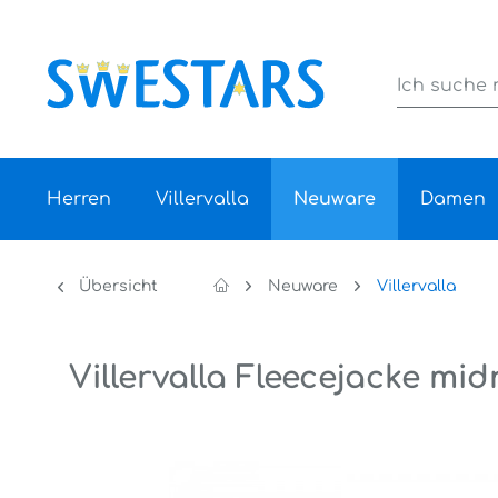
Herren
Villervalla
Neuware
Damen
Übersicht
Neuware
Villervalla
Villervalla Fleecejacke mid