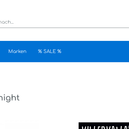
Marken
% SALE %
night