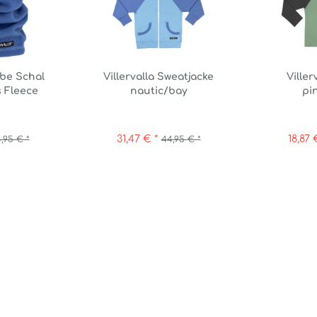
ube Schal
Villervalla Sweatjacke
Viller
s Fleece
nautic/bay
pi
31,47 € *
18,87 
4,95 € *
44,95 € *