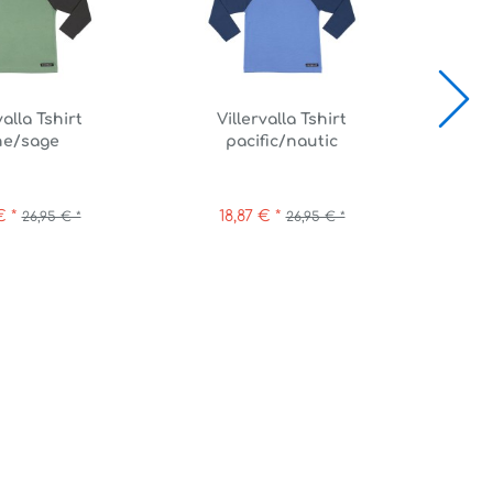
valla Tshirt
Villervalla Tshirt
Vi
ne/sage
pacific/nautic
H
€ *
18,87 € *
ab 
26,95 € *
26,95 € *