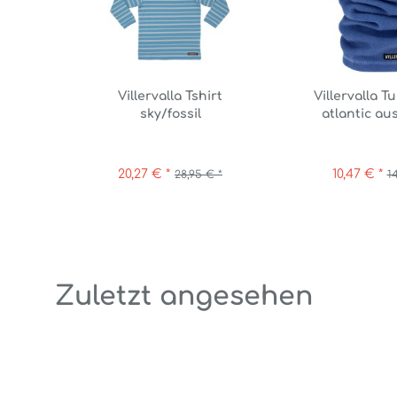
Villervalla Tshirt
Villervalla T
sky/fossil
atlantic au
20,27 € *
10,47 € *
28,95 € *
1
Zuletzt angesehen