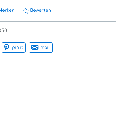
Merken
Bewerten
050
pin it
mail