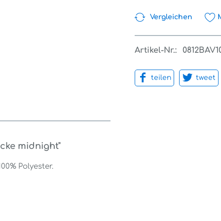
Vergleichen
Artikel-Nr.:
0812BAV1
teilen
tweet
acke midnight"
100% Polyester.